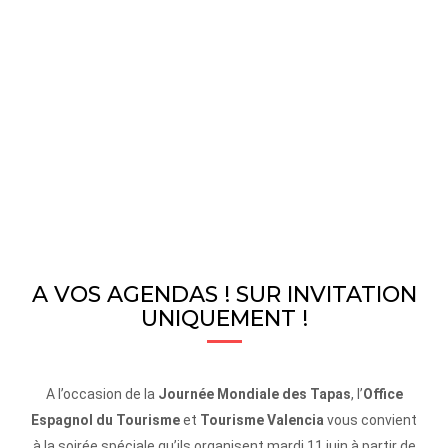
A VOS AGENDAS ! SUR INVITATION
UNIQUEMENT !
A l’occasion de la
Journée Mondiale des Tapas
, l’
Office
Espagnol du Tourisme
et
Tourisme Valencia
vous convient
à la soirée spéciale qu’ils organisent mardi 11 juin à partir de